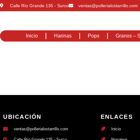
Calle Río Grande 135 - Surco
ventas@pollerialostarrillo.com
Inicio
Harinas
Pops
Granos – S
UBICACIÓN
ENLACES
ventas@pollerialostarrillo.com
Inicio
Calle Río Grande 135 - Surco
Nosotros