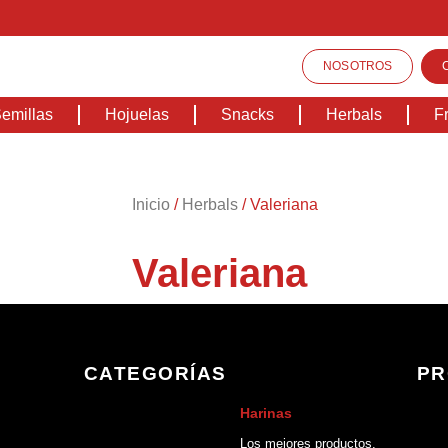
NOSOTROS
emillas
Hojuelas
Snacks
Herbals
F
Inicio
/
Herbals
/ Valeriana
Valeriana
CATEGORÍAS
PR
Harinas
Los mejores productos.