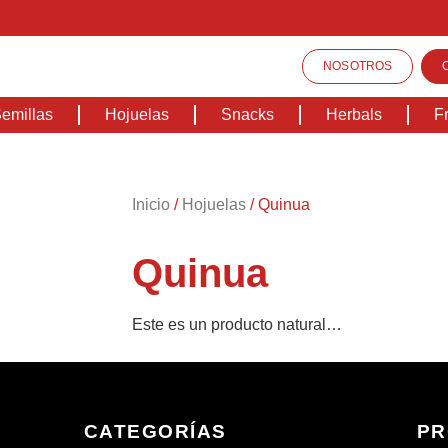
NOSOTROS
emillas
Hojuelas
Snacks
Herbals
F
Inicio
/
Hojuelas
/ Quinua
Quinua
Este es un producto natural…
CATEGORÍAS
PR