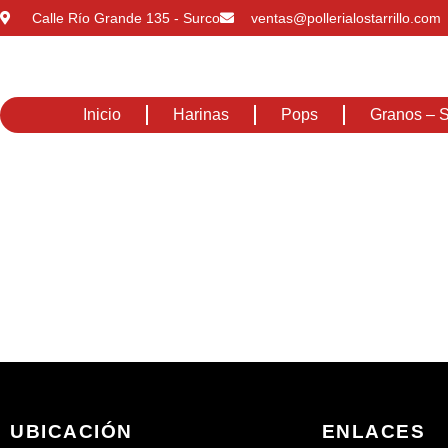
Calle Río Grande 135 - Surco
ventas@pollerialostarrillo.com
Inicio
Harinas
Pops
Granos – S
UBICACIÓN
ENLACES