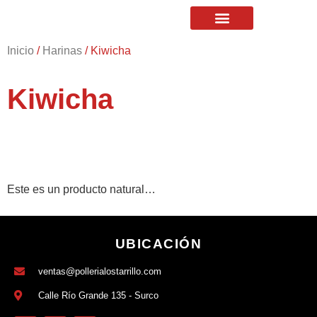
Inicio
/
Harinas
/ Kiwicha
Kiwicha
Este es un producto natural…
UBICACIÓN
ventas@pollerialostarrillo.com
Calle Río Grande 135 - Surco